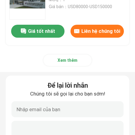
Giá bán：USD80000-USD150000
Máy ép sáo tốc độ cao
Giá tốt nhất
Liên hệ chúng tôi
Máy ép các tông
Máy cán sáo tự động
Xem thêm
Máy ép sáo 5 lớp
Để lại lời nhắn
máy dán thư mục
Chúng tôi sẽ gọi lại cho bạn sớm!
Máy xếp chồng tự động
Máy đóng cọc