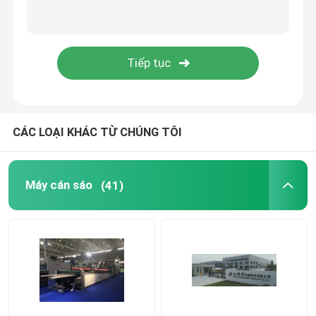
Máy ép màng nhiệt
Máy cán Litho
máy dán ống sáo
CÁC LOẠI KHÁC TỪ CHÚNG TÔI
Máy ép phim dao nóng
Máy cán sáo
(41)
Máy ép màng dao xích
Máy ép các tông