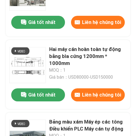
Chuyến tham quan nhà máy
Giá tốt nhất
Liên hệ chúng tôi
Kiểm soát chất lượng
Hai máy cán hoàn toàn tự động
Liên hệ với chúng tôi
bằng bìa cứng 1200mm *
1000mm
MOQ：1
Tin tức
Giá bán：USD80000-USD150000
Các vụ án
Giá tốt nhất
Liên hệ chúng tôi
Yêu cầu Đặt giá
Bảng màu xám Máy ép các tông
Điều khiển PLC Máy cán tự động
Máy cán sáo
MOQ：1