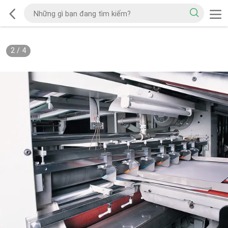
2
/
4