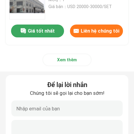
Giá bán：USD 20000-30000/SET
Máy ép sáo tốc độ cao
Giá tốt nhất
Liên hệ chúng tôi
Máy ép các tông
Máy cán sáo tự động
Xem thêm
Máy ép sáo 5 lớp
Để lại lời nhắn
máy dán thư mục
Chúng tôi sẽ gọi lại cho bạn sớm!
Máy xếp chồng tự động
Máy đóng cọc