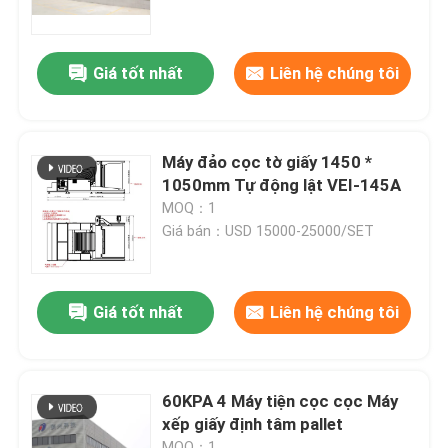
Chuyến tham quan nhà máy
Giá tốt nhất
Liên hệ chúng tôi
Kiểm soát chất lượng
Máy đảo cọc tờ giấy 1450 *
Liên hệ với chúng tôi
1050mm Tự động lật VEI-145A
MOQ：1
Giá bán：USD 15000-25000/SET
Tin tức
Các vụ án
Giá tốt nhất
Liên hệ chúng tôi
Yêu cầu Đặt giá
60KPA 4 Máy tiện cọc cọc Máy
xếp giấy định tâm pallet
Máy cán sáo
MOQ：1