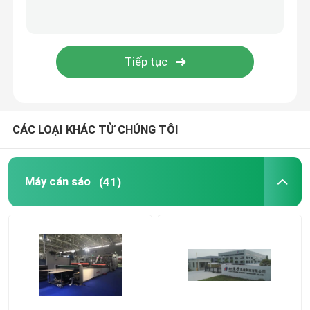
Máy ép màng nhiệt
Máy cán Litho
máy dán ống sáo
CÁC LOẠI KHÁC TỪ CHÚNG TÔI
Máy ép phim dao nóng
Máy cán sáo
(41)
Máy ép màng dao xích
Máy ép các tông