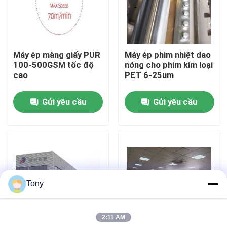
Chuyến tham quan nhà máy
Máy ép màng giấy PUR
Máy ép phim nhiệt dao
Kiểm soát chất lượng
100-500GSM tốc độ
nóng cho phim kim loại
cao
PET 6-25um
Liên hệ với chúng tôi
Gửi yêu cầu
Gửi yêu cầu
Tin tức
Các vụ án
Tony
Yêu cầu Đặt giá
2:11 AM
Máy cán sáo