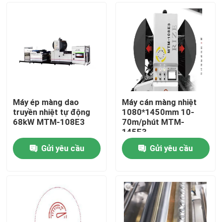
Máy ép màng dao
Máy cán màng nhiệt
truyền nhiệt tự động
1080*1450mm 10-
68kW MTM-108E3
70m/phút MTM-
145E3
Gửi yêu cầu
Gửi yêu cầu
Nhà
Sản phẩm
Về chúng tôi