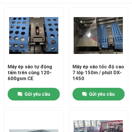
Máy ép sáo tự động
Máy ép sáo tốc độ cao
tấm trên cùng 120-
7 lớp 150m / phút DX-
600gsm CE
1450
Nhà
Gửi yêu cầu
Gửi yêu cầu
Sản phẩm
Về chúng tôi