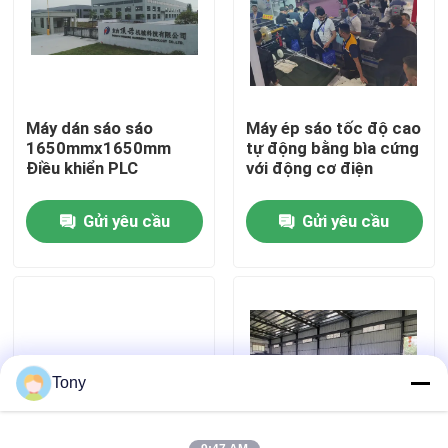
Chuyến tham quan nhà máy
Kiểm soát chất lượng
Máy dán sáo sáo
Máy ép sáo tốc độ cao
1650mmx1650mm
tự động bằng bìa cứng
Điều khiển PLC
với động cơ điện
Liên hệ với chúng tôi
Gửi yêu cầu
Gửi yêu cầu
Tin tức
Các vụ án
Yêu cầu Đặt giá
Tony
Máy cán sáo